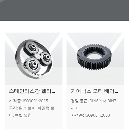
스테인리스강 헬리컬 내부 기어
기어박스 모터 베어링용 공장 맞춤형 스테인리스 스틸 헬리컬 링 기어
자격증:
ISO9001:2015
정밀 등급:
DIN5에서 DIN7
구경:
완성 보어, 파일럿 보
까지
어, 특별 요청
자격증:
ISO9001:2008