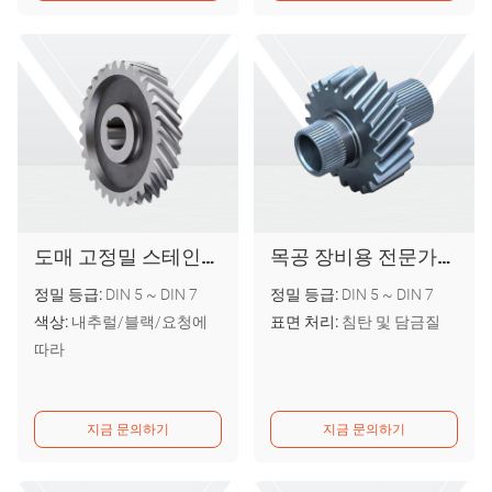
도매 고정밀 스테인리스 스틸 SUS303 304 S45C 헬리컬 인쇄 기어 휠
목공 장비용 전문가용 나선형 톱니 목공 소형 기어
정밀 등급:
DIN 5 ~ DIN 7
정밀 등급:
DIN 5 ~ DIN 7
색상:
내추럴/블랙/요청에
표면 처리:
침탄 및 담금질
따라
지금 문의하기
지금 문의하기