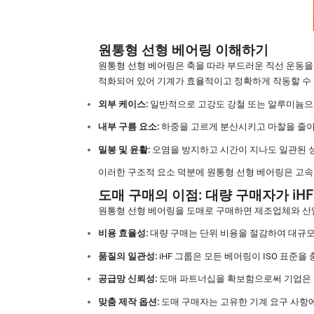
원통형 선형 베어링 이해하기
원통형 선형 베어링은 축을 따라 부드러운 직선 운동을
적화되어 있어 기계가 효율적이고 정확하게 작동할 수 
외부 케이스:
일반적으로 고강도 강철 또는 알루미늄으
내부 구름 요소:
하중을 고르게 분산시키고 마찰을 줄이기
밀봉 및 윤활:
오염을 방지하고 시간이 지나도 일관된 
이러한 구조적 요소 덕분에 원통형 선형 베어링은 고속
도매 구매의 이점: 대량 구매자가 iHF
원통형 선형 베어링을 도매로 구매하면 제조업체와 산
비용 효율성:
대량 구매는 단위 비용을 절감하여 대규모
품질의 일관성:
iHF 그룹은 모든 베어링이 ISO 표준
공급망 신뢰성:
도매 파트너십을 확보함으로써 기업은 잦
맞춤 제작 옵션:
도매 구매자는 고유한 기계 요구 사항에 