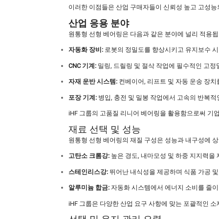
이러한 이점들은 산업 구매자들이 신뢰성 높고 고성능의 원
산업 응용 분야
원통형 선형 베어링은 다음과 같은 분야에 널리 적용됩
자동화 장비:
로봇의 정밀도를 향상시키고 유지보수 시
CNC 기계:
밀링, 드릴링 및 절삭 작업에 필수적인 고정
자재 운반 시스템:
컨베이어, 리프트 및 자동 운송 장치
포장 기계:
병입, 충전 및 밀봉 작업에서 고속의 반복적
iHF 그룹의 고품질 리니어 베어링을 활용함으로써 기업
재료 선택 및 성능
원통형 선형 베어링의 재질 구성은 성능과 내구성에 상
고탄소 크롬강:
높은 경도, 내마모성 및 하중 지지력을
스테인리스강:
뛰어난 내식성을 제공하며 식품 가공 및
알루미늄 합금:
자동화 시스템에서 에너지 소비를 줄이
iHF 그룹은 다양한 산업 요구 사항에 맞는 포괄적인 