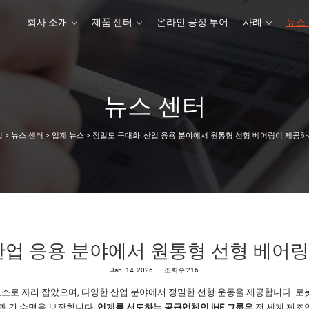
회사 소개
제품 센터
온라인 공장 투어
사례
뉴스
뉴스 센터
회사 소개
제품 센터
온라인 공장 투어
사례
집
>
뉴스 센터
>
업계 뉴스
>
정밀도 극대화: 산업 응용 분야에서 원통형 선형 베어링이 제공하
산업 응용 분야에서 원통형 선형 베어
Jan. 14, 2026
조회수:216
소로 자리 잡았으며, 다양한 산업 분야에서 정밀한 선형 운동을 제공합니다. 로봇
 긴 수명을 보장합니다.
업계를 선도하는 공급업체인 iHF 그룹은
전 세계 제조