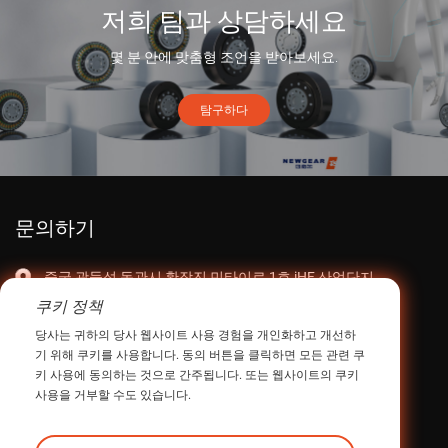
저희 팀과 상담하세요
몇 분 안에 맞춤형 조언을 받아보세요.
탐구하다
문의하기
중국 광둥성 동관시 황장진 민타이로 1호 iHF 산업단지
쿠키 정책
이메일:
intltrade@ihfcn.com
당사는 귀하의 당사 웹사이트 사용 경험을 개인화하고 개선하
전화:
+ 86 155 0755 7296(스티브 팽)
기 위해 쿠키를 사용합니다. 동의 버튼을 클릭하면 모든 관련 쿠
+ 86 150 1293 8124(써니첸)
키 사용에 동의하는 것으로 간주됩니다. 또는 웹사이트의 쿠키
사용을 거부할 수도 있습니다.
팩스: +86-0769-82868510