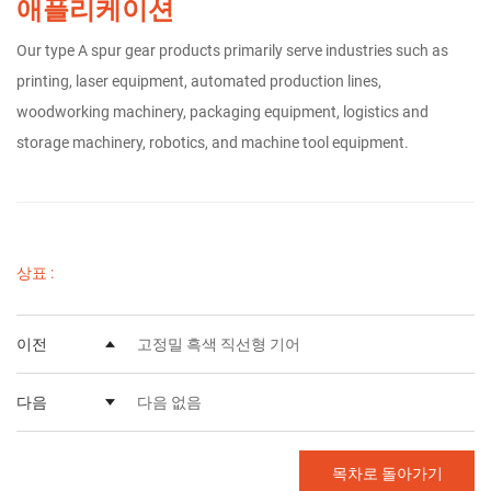
애플리케이션
Our type A spur gear products primarily serve industries such as
printing, laser equipment, automated production lines,
woodworking machinery, packaging equipment, logistics and
storage machinery, robotics, and machine tool equipment.
상표 :
이전
고정밀 흑색 직선형 기어
다음
다음 없음
목차로 돌아가기