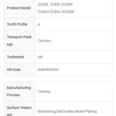
ZC8SE ZC8SF ZC8SN
Product Model
ZC8CU ZC8SU ZCG8SF
Tooth Profile
A
Transport Pack
Cartons
age
Trademark
iHF
HS Code
8483900090
Manufacturing
Casting
Process
Surface Treatm
Blackening/Electroless Nickel Plating
ent